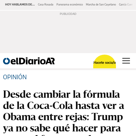
HOY HABLAMOS DE...
Casa Rosada
Panorama económico
Marcha de San Cayetano
García Cuerva
Hacete socia/o
OPINIÓN
Desde cambiar la fórmula
de la Coca-Cola hasta ver a
Obama entre rejas: Trump
ya no sabe qué hacer para