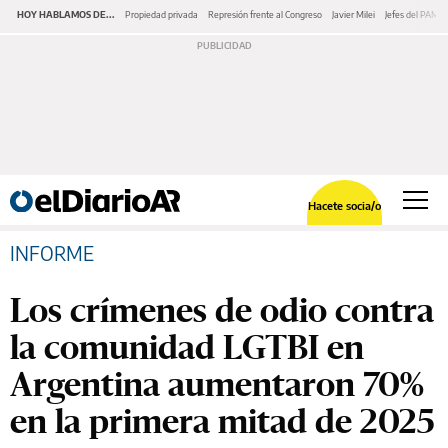
HOY HABLAMOS DE...
Propiedad privada
Represión frente al Congreso
Javier Milei
Jefes del PAMI
Hacete socia/o
INFORME
Los crímenes de odio contra
la comunidad LGTBI en
Argentina aumentaron 70%
en la primera mitad de 2025