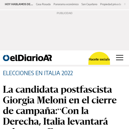
HOY HABLAMOS DE...
Casa Rosada
Panorama económico
San Cayetano
Propiedad privada
Repr
Hacete socia/o
ELECCIONES EN ITALIA 2022
La candidata postfascista
Giorgia Meloni en el cierre
de campaña:“Con la
Derecha, Italia levantará