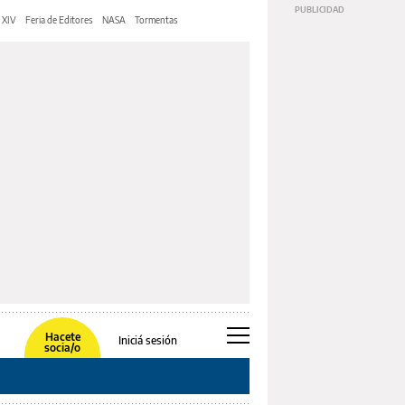
 XIV
Feria de Editores
NASA
Tormentas
Hacete
Iniciá sesión
socia/o