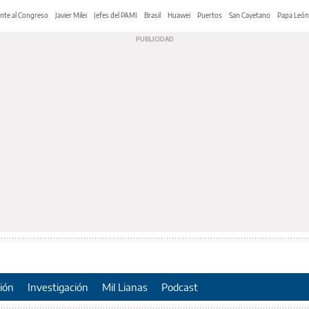
nte al Congreso
Javier Milei
Jefes del PAMI
Brasil
Huawei
Puertos
San Cayetano
Papa León
ión
Investigación
Mil Lianas
Podcast