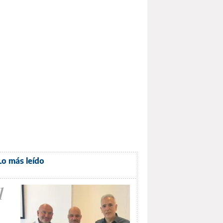
Lo más leído
1