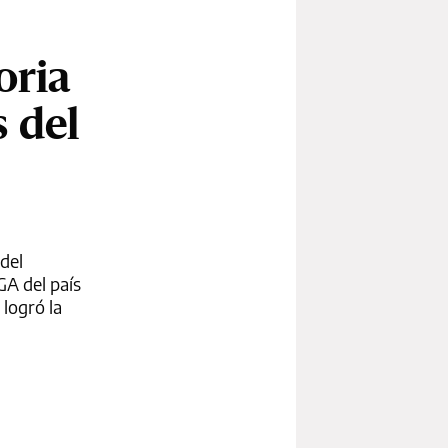
oria
s del
del
GA del país
 logró la