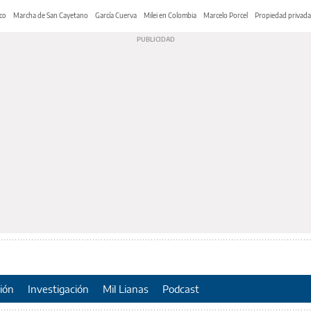
co
Marcha de San Cayetano
García Cuerva
Milei en Colombia
Marcelo Porcel
Propiedad privada
ión
Investigación
Mil Lianas
Podcast