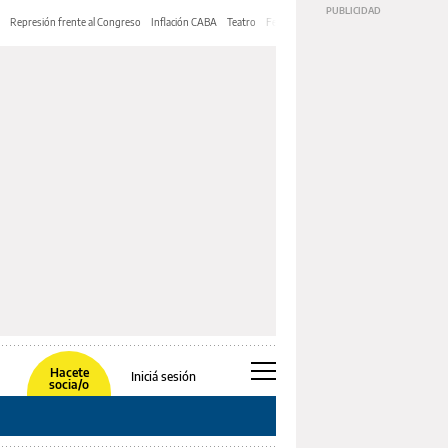
Represión frente al Congreso
Inflación CABA
Teatro
Feria de Editores
Mery Streep
Hacete
Iniciá sesión
socia/o