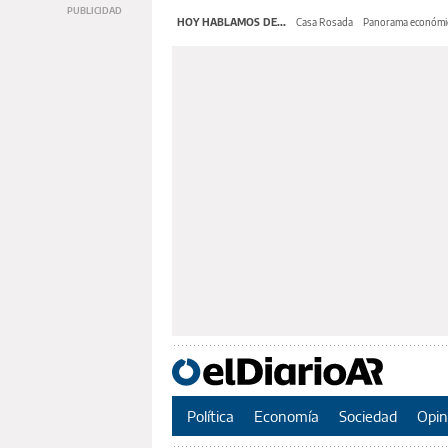
HOY HABLAMOS DE...
Casa Rosada
Panorama económi
Política
Economía
Sociedad
Opin