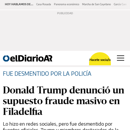
HOY HABLAMOS DE...
Casa Rosada
Panorama económico
Marcha de San Cayetano
García Cuerva
Hacete socia/o
FUE DESMENTIDO POR LA POLICÍA
Donald Trump denunció un
supuesto fraude masivo en
Filadelfia
Lo hizo en redes sociales, pero fue desmentido por
fuentes oficiales. Trump y miembros destacados de la