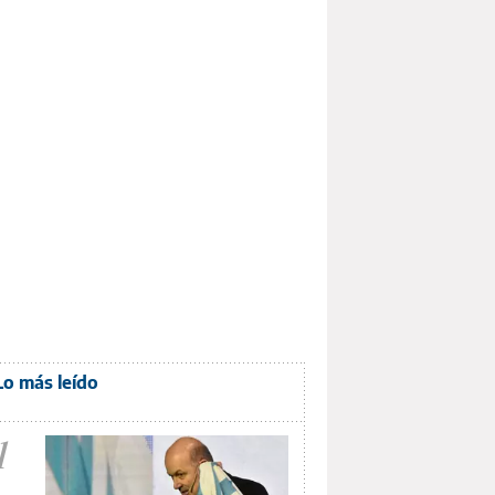
Lo más leído
1