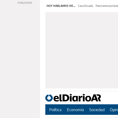
HOY HABLAMOS DE...
Casa Rosada
Panorama económi
Política
Economía
Sociedad
Opin