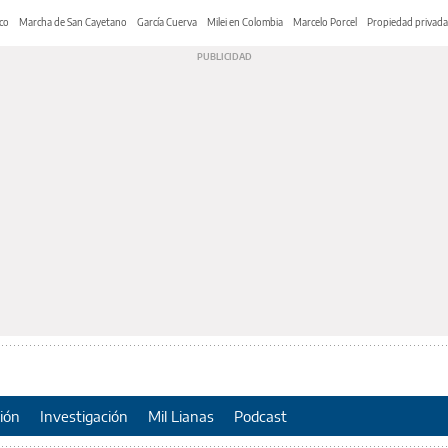
co
Marcha de San Cayetano
García Cuerva
Milei en Colombia
Marcelo Porcel
Propiedad privada
ión
Investigación
Mil Lianas
Podcast