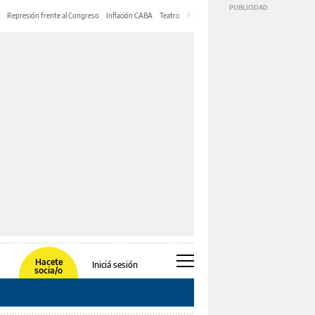
Represión frente al Congreso
Inflación CABA
Teatro
Feria de Editores
Mery Streep
Hacete
Iniciá sesión
socia/o