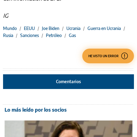
IG
Mundo
/
EEUU
/
Joe Biden
/
Ucrania
/
Guerra en Ucrania
/
Rusia
/
Sanciones
/
Petróleo
/
Gas
HE VISTO UN ERROR
Comentarios
Lo más leído por los socios