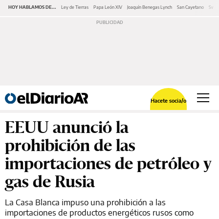
HOY HABLAMOS DE...
Ley de Tierras
Papa León XIV
Joaquín Benegas Lynch
San Cayetano
Swap
Hacete socia/o
EEUU anunció la
prohibición de las
importaciones de petróleo y
gas de Rusia
La Casa Blanca impuso una prohibición a las
importaciones de productos energéticos rusos como