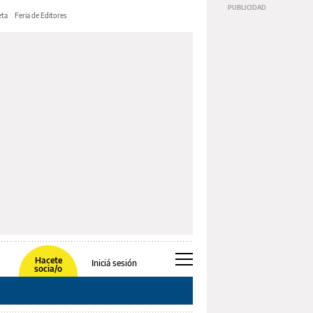
ta
Feria de Editores
Hacete
Iniciá sesión
socia/o