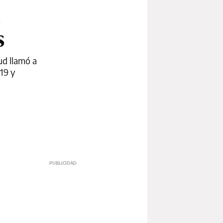
s
ud llamó a
-19 y