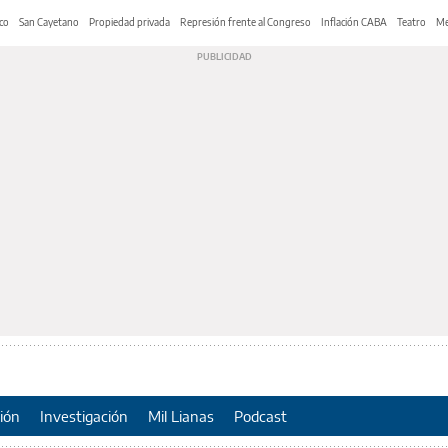
co
San Cayetano
Propiedad privada
Represión frente al Congreso
Inflación CABA
Teatro
Me
ión
Investigación
Mil Lianas
Podcast