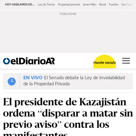
HOY HABLAMOS DE...
Ley de Tierras
Propiedad privada
Javier Milei
Brasil
Puertos
San Cayeta
Hacete socia/o
EN VIVO
El Senado debate la Ley de Inviolabilidad
de la Propiedad Privada
El presidente de Kazajistán
ordena “disparar a matar sin
previo aviso” contra los
manifestantes