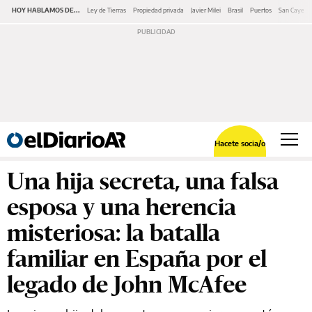
HOY HABLAMOS DE...
Ley de Tierras
Propiedad privada
Javier Milei
Brasil
Puertos
San Cayeta
Hacete socia/o
Una hija secreta, una falsa
esposa y una herencia
misteriosa: la batalla
familiar en España por el
legado de John McAfee