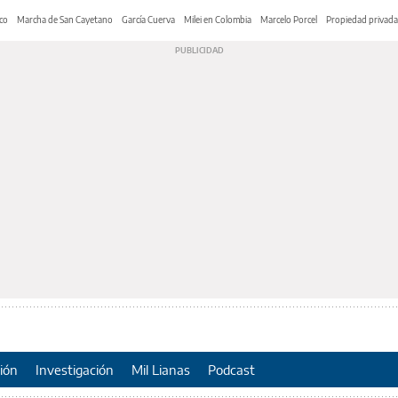
co
Marcha de San Cayetano
García Cuerva
Milei en Colombia
Marcelo Porcel
Propiedad privada
ión
Investigación
Mil Lianas
Podcast