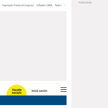
Represión frente al Congreso
Inflación CABA
Teatro
Feria de Editores
Mery Streep
Hacete
Iniciá sesión
socia/o