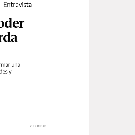
Entrevista
oder
rda
ormar una
rdes y