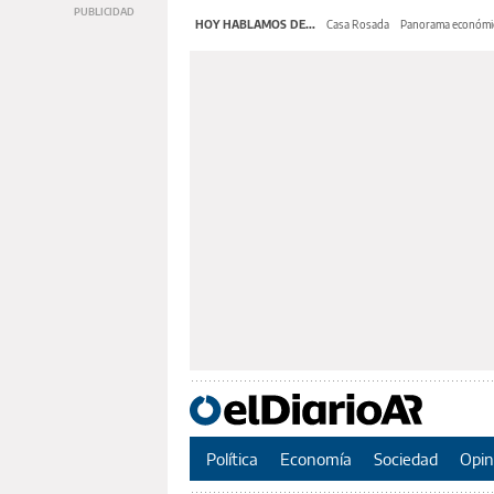
HOY HABLAMOS DE...
Casa Rosada
Panorama económi
Política
Economía
Sociedad
Opin