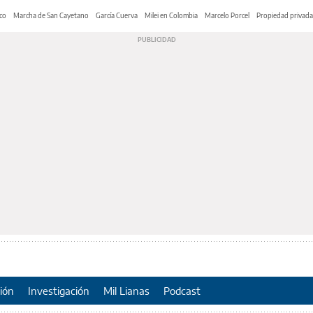
co
Marcha de San Cayetano
García Cuerva
Milei en Colombia
Marcelo Porcel
Propiedad privada
ión
Investigación
Mil Lianas
Podcast