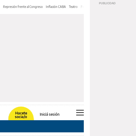
Represión frente al Congreso
Inflación CABA
Teatro
Feria de Editores
Mery Streep
Hacete
Iniciá sesión
socia/o