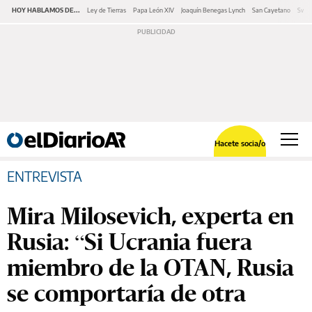
HOY HABLAMOS DE...
Ley de Tierras
Papa León XIV
Joaquín Benegas Lynch
San Cayetano
Swap
Hacete socia/o
ENTREVISTA
Mira Milosevich, experta en
Rusia: “Si Ucrania fuera
miembro de la OTAN, Rusia
se comportaría de otra