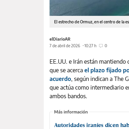
El estrecho de Ormuz, en el centro de la e
elDiarioAR
7 de abril de 2026
10:27 h
0
EE.UU. e Irán están mantiendo 
que se acerca
el plazo fijado 
acuerdo
, según indican a The G
que actúa como intermediario en
ambos bandos.
Autoridades iraníes dicen ha