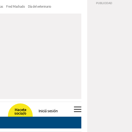
tas
Fred Machado
Día del veterinario
Hacete
Iniciá sesión
socia/o