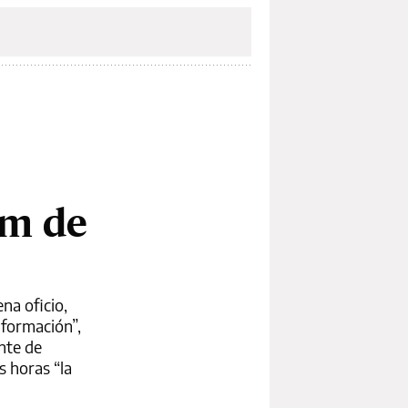
um de
na oficio,
nformación”,
nte de
s horas “la