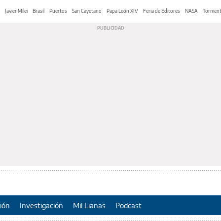
Javier Milei
Brasil
Puertos
San Cayetano
Papa León XIV
Feria de Editores
NASA
Tormen
ión
Investigación
Mil Lianas
Podcast