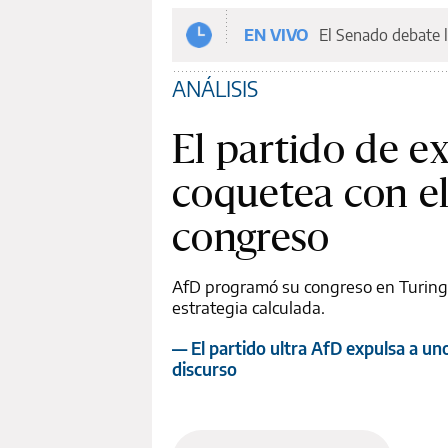
EN VIVO
El Senado debate l
ANÁLISIS
El partido de 
coquetea con el
congreso
AfD programó su congreso en Turingia
estrategia calculada.
— El partido ultra AfD expulsa a uno
discurso