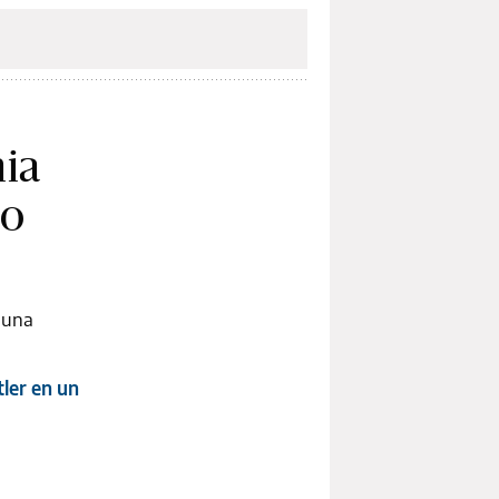
ia
mo
 una
tler en un