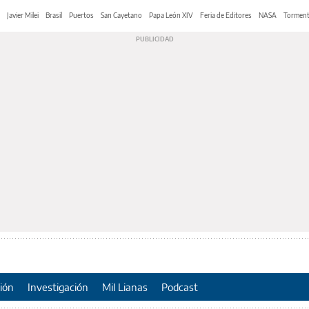
Javier Milei
Brasil
Puertos
San Cayetano
Papa León XIV
Feria de Editores
NASA
Tormen
ión
Investigación
Mil Lianas
Podcast