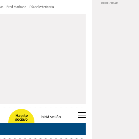
tas
Fred Machado
Día del veterinario
Hacete
Iniciá sesión
socia/o