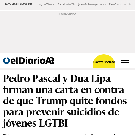
HOY HABLAMOS DE...
Ley de Tierras
Papa León XIV
Joaquín Benegas Lynch
San Cayetano
Swap
Hacete socia/o
Pedro Pascal y Dua Lipa
firman una carta en contra
de que Trump quite fondos
para prevenir suicidios de
jóvenes LGTBI