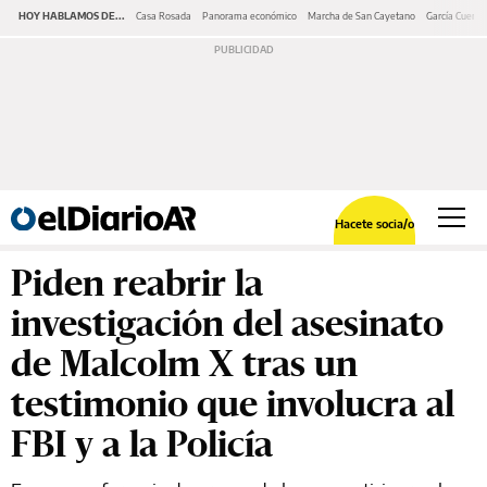
HOY HABLAMOS DE...
Casa Rosada
Panorama económico
Marcha de San Cayetano
García Cuerva
Hacete socia/o
Piden reabrir la
investigación del asesinato
de Malcolm X tras un
testimonio que involucra al
FBI y a la Policía