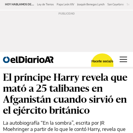
HOY HABLAMOS DE...
Ley de Tierras
Papa León XIV
Joaquín Benegas Lynch
San Cayetano
Swap
Hacete socia/o
El príncipe Harry revela que
mató a 25 talibanes en
Afganistán cuando sirvió en
el ejército británico
La autobiografía “En la sombra”, escrita por JR
Moehringer a partir de lo que le contó Harry, revela que