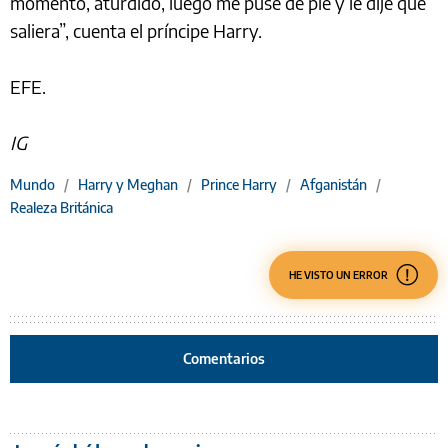
momento, aturdido, luego me puse de pie y le dije que
saliera”, cuenta el príncipe Harry.
EFE.
IG
Mundo
/
Harry y Meghan
/
Prince Harry
/
Afganistán
/
Realeza Británica
HE VISTO UN ERROR
Comentarios