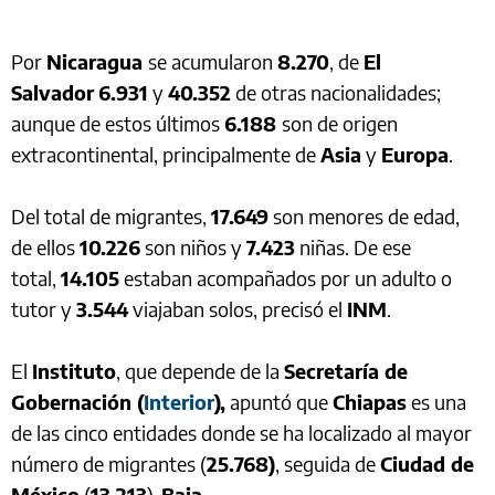
Por
Nicaragua
se acumularon
8.270
, de
El
Salvador
6.931
y
40.352
de otras nacionalidades;
aunque de estos últimos
6.188
son de origen
extracontinental, principalmente de
Asia
y
Europa
.
Del total de migrantes,
17.649
son menores de edad,
de ellos
10.226
son niños y
7.423
niñas. De ese
total,
14.105
estaban acompañados por un adulto o
tutor y
3.544
viajaban solos, precisó el
INM
.
El
Instituto
, que depende de la
Secretaría de
Gobernación (
Interior
),
apuntó que
Chiapas
es una
de las cinco entidades donde se ha localizado al mayor
número de migrantes (
25.768)
, seguida de
Ciudad de
México
(
13.213
),
Baja