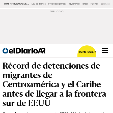
HOY HABLAMOS DE...
Ley de Tierras
Propiedad privada
Javier Milei
Brasil
Puertos
San Cayeta
Hacete socia/o
Récord de detenciones de
migrantes de
Centroamérica y el Caribe
antes de llegar a la frontera
sur de EEUU