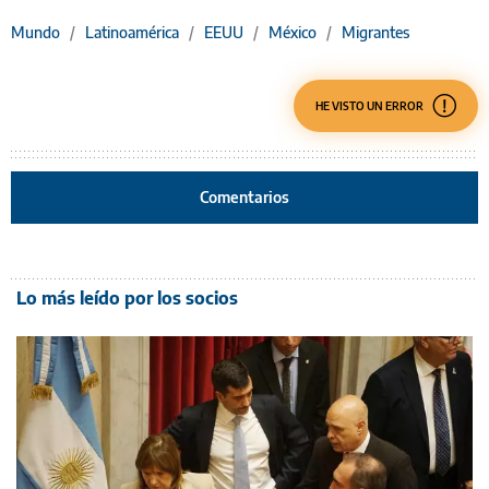
Mundo
/
Latinoamérica
/
EEUU
/
México
/
Migrantes
HE VISTO UN ERROR
Comentarios
Lo más leído por los socios