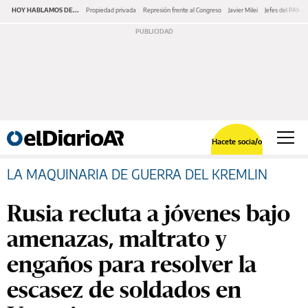
HOY HABLAMOS DE...
Propiedad privada
Represión frente al Congreso
Javier Milei
Jefes del PAMI
Hacete socia/o
LA MAQUINARIA DE GUERRA DEL KREMLIN
Rusia recluta a jóvenes bajo
amenazas, maltrato y
engaños para resolver la
escasez de soldados en