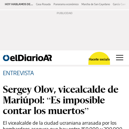
HOY HABLAMOS DE...
Casa Rosada
Panorama económico
Marcha de San Cayetano
García Cuerva
Hacete socia/o
ENTREVISTA
Sergey Olov, vicealcalde de
Mariúpol: “Es imposible
contar los muertos”
El vicealcalde de la ciudad ucraniana arrasada por los
bombardeos asegura que hay entre 150.000 y 200.000