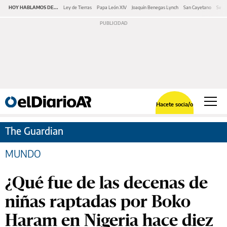
HOY HABLAMOS DE...
Ley de Tierras
Papa León XIV
Joaquín Benegas Lynch
San Cayetano
Swap
Hacete socia/o
The Guardian
MUNDO
¿Qué fue de las decenas de
niñas raptadas por Boko
Haram en Nigeria hace diez