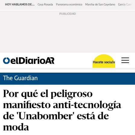
HOY HABLAMOS DE...
Casa Rosada
Panorama económico
Marcha de San Cayetano
García Cuerva
Hacete socia/o
The Guardian
Por qué el peligroso
manifiesto anti-tecnología
de 'Unabomber' está de
moda