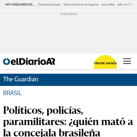
HOY HABLAMOS DE...
Propiedad privada
Represión frente al Congreso
Javier Milei
Jefes del PAMI
Hacete socia/o
The Guardian
BRASIL
Políticos, policías,
paramilitares: ¿quién mató a
la concejala brasileña