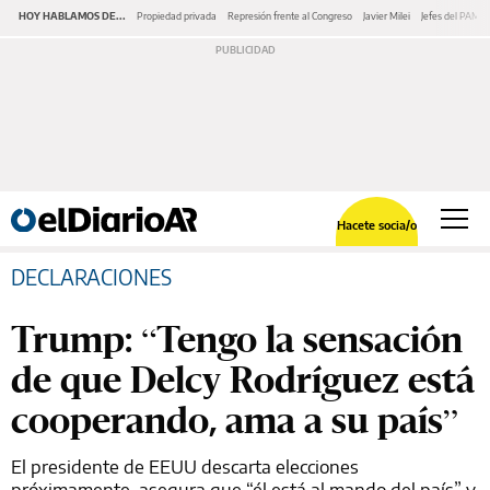
HOY HABLAMOS DE...
Propiedad privada
Represión frente al Congreso
Javier Milei
Jefes del PAMI
Hacete socia/o
DECLARACIONES
Trump: “Tengo la sensación
de que Delcy Rodríguez está
cooperando, ama a su país”
El presidente de EEUU descarta elecciones
próximamente, asegura que “él está al mando del país” y