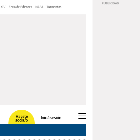
 XIV
Feria de Editores
NASA
Tormentas
Hacete
Iniciá sesión
socia/o