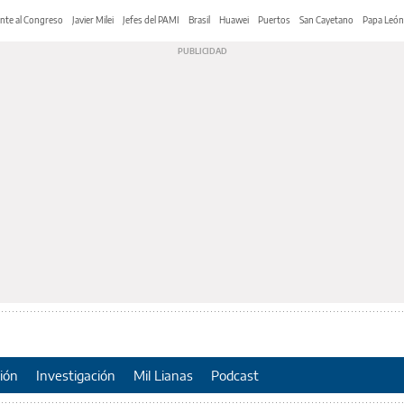
nte al Congreso
Javier Milei
Jefes del PAMI
Brasil
Huawei
Puertos
San Cayetano
Papa León
ión
Investigación
Mil Lianas
Podcast