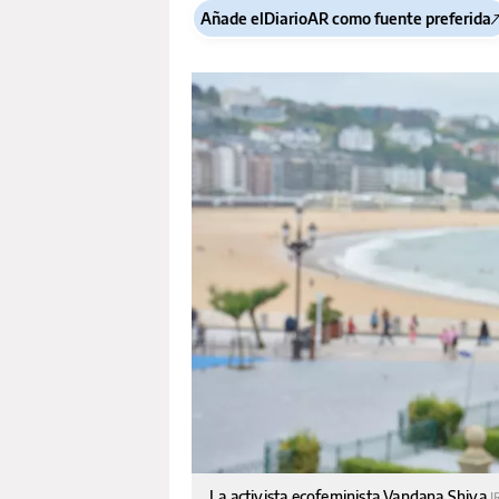
Añade elDiarioAR como fuente preferida
La activista ecofeminista Vandana Shiva
I