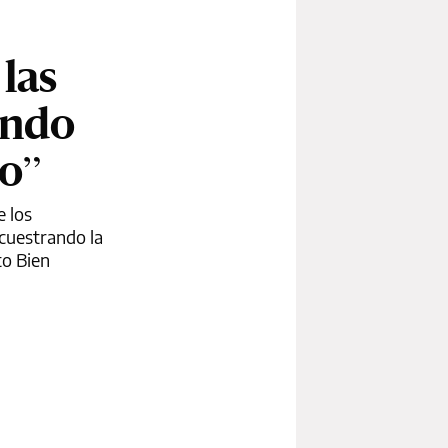
las
ando
co”
e los
cuestrando la
to Bien