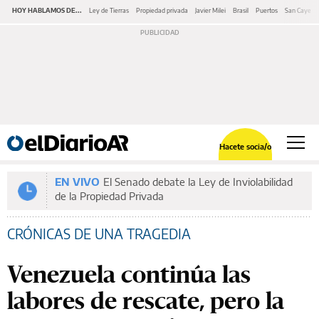
HOY HABLAMOS DE...
Ley de Tierras
Propiedad privada
Javier Milei
Brasil
Puertos
San Cayeta
Hacete socia/o
EN VIVO
El Senado debate la Ley de Inviolabilidad
de la Propiedad Privada
CRÓNICAS DE UNA TRAGEDIA
Venezuela continúa las
labores de rescate, pero la