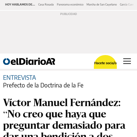
HOY HABLAMOS DE...
Casa Rosada
Panorama económico
Marcha de San Cayetano
García Cuerva
Hacete socia/o
ENTREVISTA
Prefecto de la Doctrina de la Fe
Víctor Manuel Fernández:
“No creo que haya que
preguntar demasiado para
dar una bendición a dos