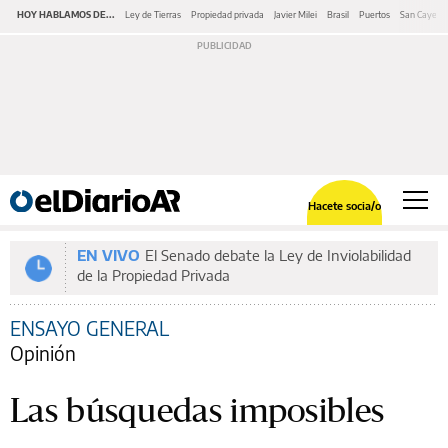
HOY HABLAMOS DE...
Ley de Tierras
Propiedad privada
Javier Milei
Brasil
Puertos
San Cayeta
Hacete socia/o
EN VIVO
El Senado debate la Ley de Inviolabilidad
de la Propiedad Privada
ENSAYO GENERAL
Opinión
Las búsquedas imposibles