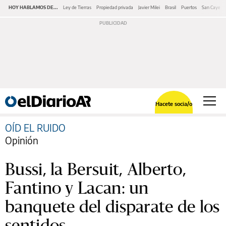
HOY HABLAMOS DE...
Ley de Tierras
Propiedad privada
Javier Milei
Brasil
Puertos
San Cayeta
Hacete socia/o
OÍD EL RUIDO
Opinión
Bussi, la Bersuit, Alberto,
Fantino y Lacan: un
banquete del disparate de los
sentidos