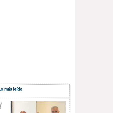
Lo más leído
1