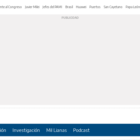
nte al Congreso
Javier Milei
Jefes del PAMI
Brasil
Huawei
Puertos
San Cayetano
Papa León
ión
Investigación
Mil Lianas
Podcast