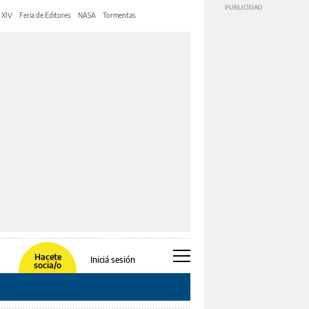
 XIV
Feria de Editores
NASA
Tormentas
Hacete
Iniciá sesión
socia/o