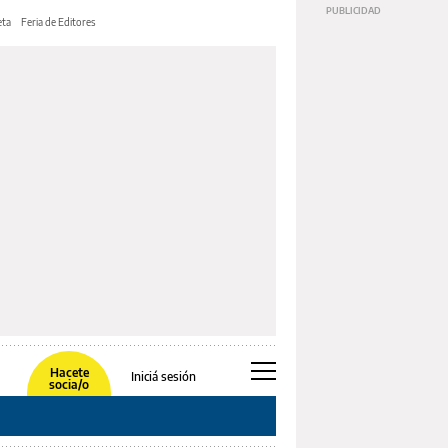
ta
Feria de Editores
Hacete
Iniciá sesión
socia/o