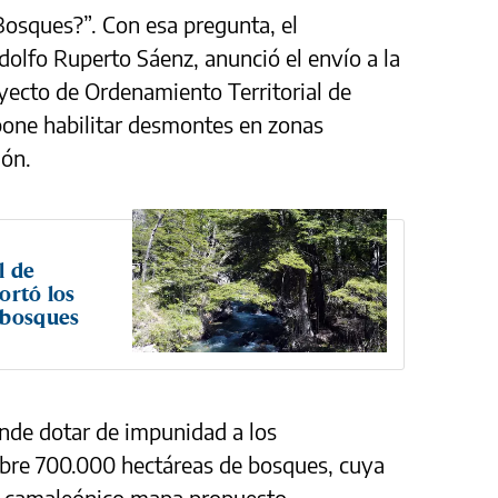
Bosques?”. Con esa pregunta, el
olfo Ruperto Sáenz, anunció el envío a la
oyecto de Ordenamiento Territorial de
pone habilitar desmontes en zonas
ión.
l de
ortó los
 bosques
ende dotar de impunidad a los
bre 700.000 hectáreas de bosques, cuya
el camaleónico mapa propuesto.