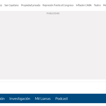
co
San Cayetano
Propiedad privada
Represión frente al Congreso
Inflación CABA
Teatro
Me
ión
Investigación
Mil Lianas
Podcast