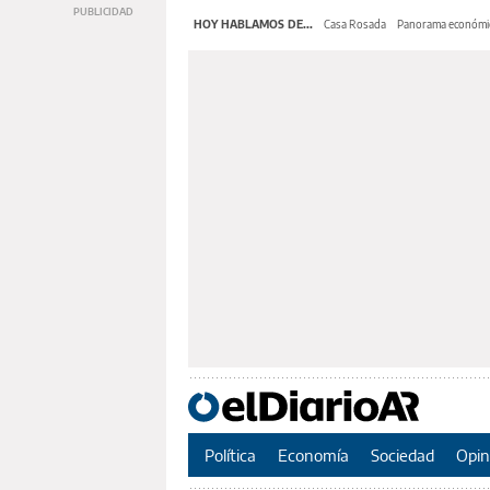
HOY HABLAMOS DE...
Casa Rosada
Panorama económi
Política
Economía
Sociedad
Opin