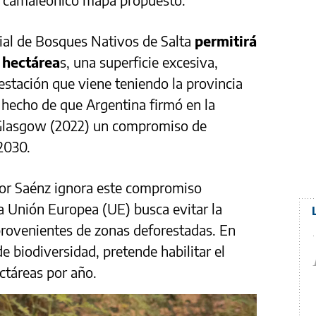
ial de Bosques Nativos de Salta
permitirá
 hectárea
s, una superficie excesiva,
estación que viene teniendo la provincia
l hecho de que Argentina firmó en la
 Glasgow (2022) un compromiso de
2030.
dor Saénz ignora este compromiso
a Unión Europea (UE) busca evitar la
provenientes de zonas deforestadas. En
de biodiversidad, pretende habilitar el
ctáreas por año.