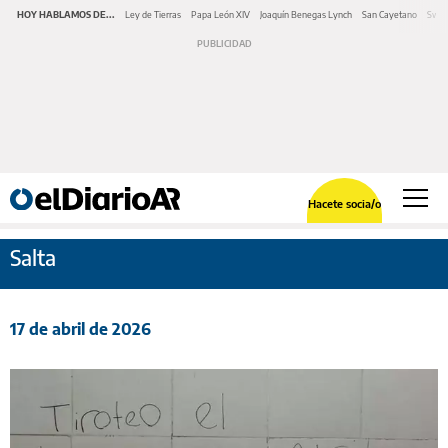
HOY HABLAMOS DE...
Ley de Tierras
Papa León XIV
Joaquín Benegas Lynch
San Cayetano
Swap
Hacete socia/o
Salta
17 de abril de 2026