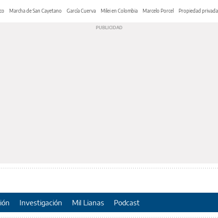
co
Marcha de San Cayetano
García Cuerva
Milei en Colombia
Marcelo Porcel
Propiedad privada
ión
Investigación
Mil Lianas
Podcast