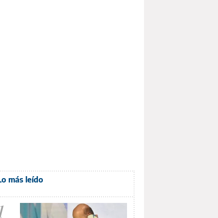
Lo más leído
1