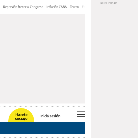
Represión frente al Congreso
Inflación CABA
Teatro
Feria de Editores
Mery Streep
Hacete
Iniciá sesión
socia/o