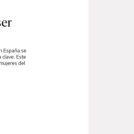
ser
en España se
 clave. Este
 mujeres del