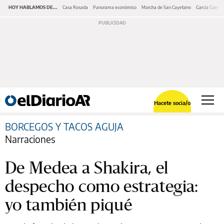
HOY HABLAMOS DE...
Casa Rosada
Panorama económico
Marcha de San Cayetano
García Cuerva
Hacete socia/o
BORCEGOS Y TACOS AGUJA
Narraciones
De Medea a Shakira, el
despecho como estrategia:
yo también piqué