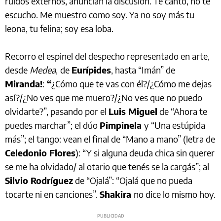
ruidos externos, anuncian la discusión. Te canto, no te
escucho. Me muestro como soy. Ya no soy más tu
leona, tu felina; soy esa loba.
Recorro el espinel del despecho representado en arte,
desde
Medea
,
de
Eurípides
, hasta “Imán” de
Miranda!
:
“
¿Cómo que te vas con él?/¿Cómo me dejas
así?/¿No ves que me muero?/¿No ves que no puedo
olvidarte?”, pasando por el
Luis Miguel
de “Ahora te
puedes marchar”; el dúo
Pimpinela
y “Una estúpida
más”; el tango: vean el final de “Mano a mano” (letra de
Celedonio Flores
): “Y si alguna deuda chica sin querer
se me ha olvidado/ al otario que tenés se la cargás”; al
Silvio Rodríguez
de “Ojalá”: “Ojalá que no pueda
tocarte ni en canciones”.
Shakira
no dice lo mismo hoy.