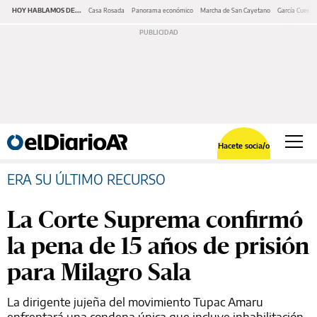
HOY HABLAMOS DE...
Casa Rosada
Panorama económico
Marcha de San Cayetano
García Cuerva
Hacete socia/o
ERA SU ÚLTIMO RECURSO
La Corte Suprema confirmó
la pena de 15 años de prisión
para Milagro Sala
La dirigente jujeña del movimiento Tupac Amaru
enfrentará una condena única que incluye inhabilitación