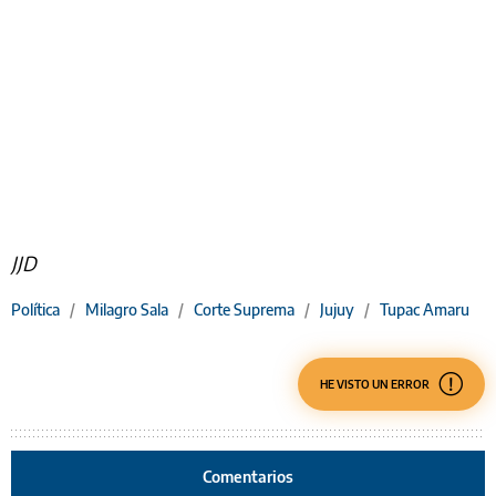
JJD
Política
/
Milagro Sala
/
Corte Suprema
/
Jujuy
/
Tupac Amaru
HE VISTO UN ERROR
Comentarios