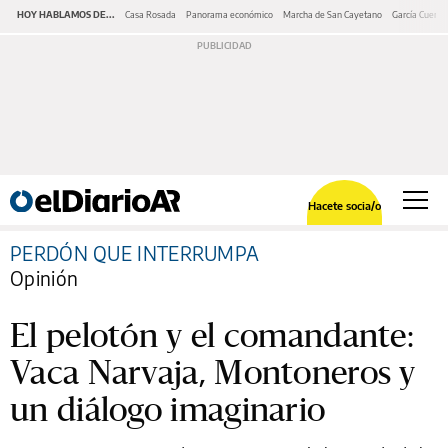
HOY HABLAMOS DE...
Casa Rosada
Panorama económico
Marcha de San Cayetano
García Cuerva
Hacete socia/o
PERDÓN QUE INTERRUMPA
Opinión
El pelotón y el comandante:
Vaca Narvaja, Montoneros y
un diálogo imaginario