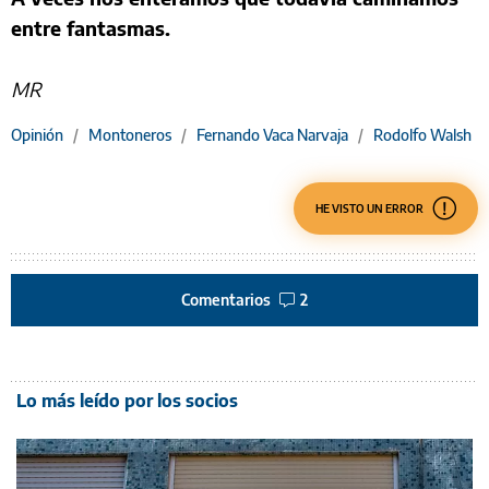
entre fantasmas.
MR
Opinión
/
Montoneros
/
Fernando Vaca Narvaja
/
Rodolfo Walsh
HE VISTO UN ERROR
Comentarios
2
Lo más leído por los socios