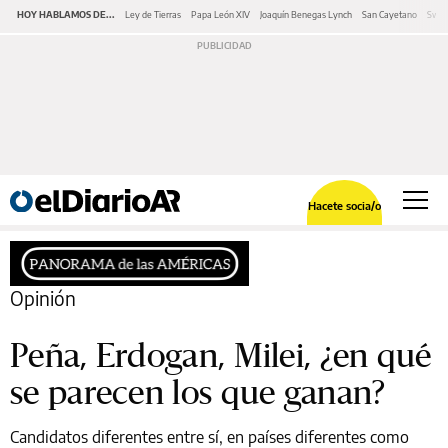
HOY HABLAMOS DE...
Ley de Tierras
Papa León XIV
Joaquín Benegas Lynch
San Cayetano
Swap
Hacete socia/o
Opinión
Peña, Erdogan, Milei, ¿en qué
se parecen los que ganan?
Candidatos diferentes entre sí, en países diferentes como