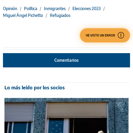
Opinión
/
Política
/
Inmigrantes
/
Elecciones 2023
/
Miguel Ángel Pichetto
/
Refugiados
HE VISTO UN ERROR
Comentarios
Lo más leído por los socios