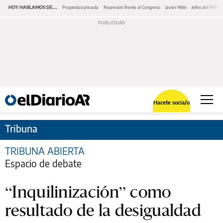
HOY HABLAMOS DE...
Propiedad privada
Represión frente al Congreso
Javier Milei
Jefes del PAMI
Hacete socia/o
Tribuna
TRIBUNA ABIERTA
Espacio de debate
“Inquilinización” como
resultado de la desigualdad