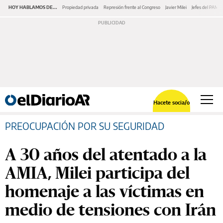
HOY HABLAMOS DE...
Propiedad privada
Represión frente al Congreso
Javier Milei
Jefes del PAMI
Hacete socia/o
PREOCUPACIÓN POR SU SEGURIDAD
A 30 años del atentado a la
AMIA, Milei participa del
homenaje a las víctimas en
medio de tensiones con Irán