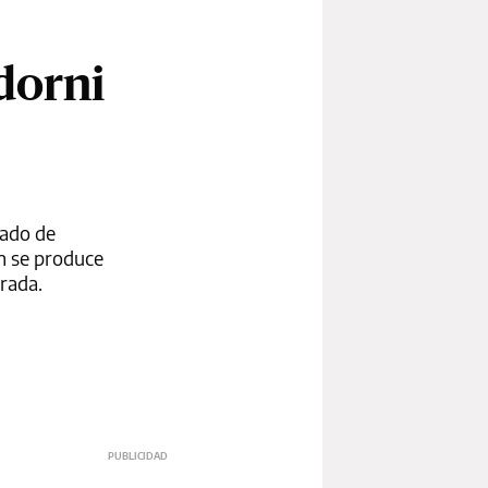
Adorni
cado de
ón se produce
urada.