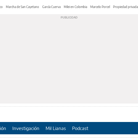
co
Marcha de San Cayetano
García Cuerva
Milei en Colombia
Marcelo Porcel
Propiedad privada
ión
Investigación
Mil Lianas
Podcast