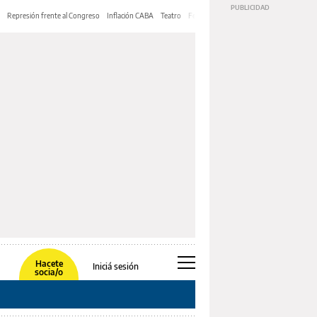
Represión frente al Congreso
Inflación CABA
Teatro
Feria de Editores
Mery Streep
Hacete
Iniciá sesión
socia/o