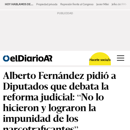
HOY HABLAMOS DE...
Propiedad privada
Represión frente al Congreso
Javier Milei
Jefes del PAMI
Hacete socia/o
Alberto Fernández pidió a
Diputados que debata la
reforma judicial: “No lo
hicieron y lograron la
impunidad de los
narcotraficantes”