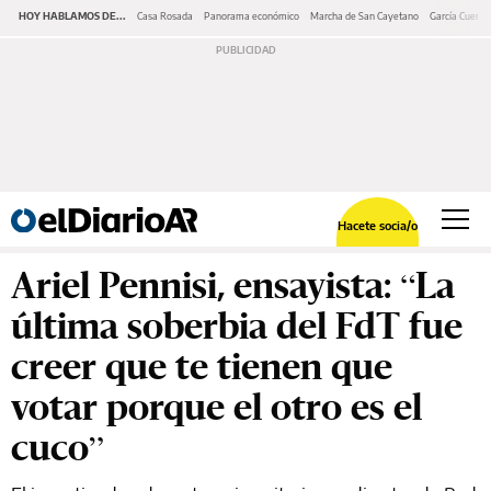
HOY HABLAMOS DE...
Casa Rosada
Panorama económico
Marcha de San Cayetano
García Cuerva
Hacete socia/o
Ariel Pennisi, ensayista: “La
última soberbia del FdT fue
creer que te tienen que
votar porque el otro es el
cuco”