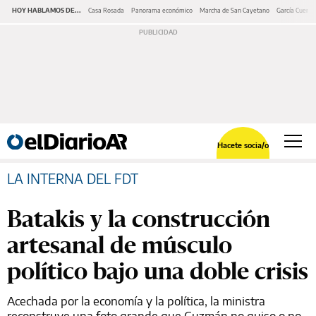
HOY HABLAMOS DE...
Casa Rosada
Panorama económico
Marcha de San Cayetano
García Cuerva
Hacete socia/o
LA INTERNA DEL FDT
Batakis y la construcción
artesanal de músculo
político bajo una doble crisis
Acechada por la economía y la política, la ministra
reconstruye una foto grande que Guzmán no quiso o no