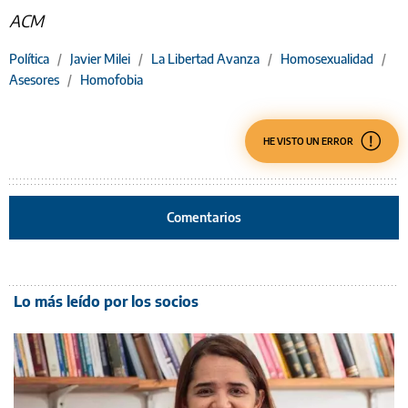
ACM
Política
/
Javier Milei
/
La Libertad Avanza
/
Homosexualidad
/
Asesores
/
Homofobia
HE VISTO UN ERROR
Comentarios
Lo más leído por los socios