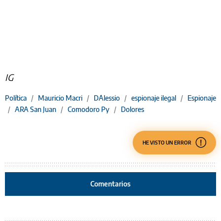
IG
Política
/
Mauricio Macri
/
D´Alessio
/
espionaje ilegal
/
Espionaje
/
ARA San Juan
/
Comodoro Py
/
Dolores
HE VISTO UN ERROR
Comentarios