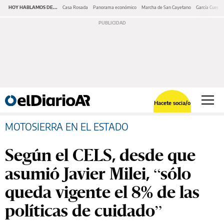
HOY HABLAMOS DE...
Casa Rosada
Panorama económico
Marcha de San Cayetano
García Cuerva
Hacete socia/o
MOTOSIERRA EN EL ESTADO
Según el CELS, desde que
asumió Javier Milei, “sólo
queda vigente el 8% de las
políticas de cuidado”