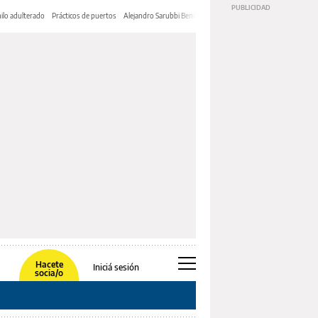
ilo adulterado
Prácticos de puertos
Alejandro Sarubbi Benítez
Hacete
Iniciá sesión
socia/o