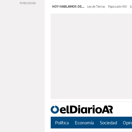
HOY HABLAMOS DE...
Ley de Tierras
Papa León XIV
J
Política
Economía
Sociedad
Opin