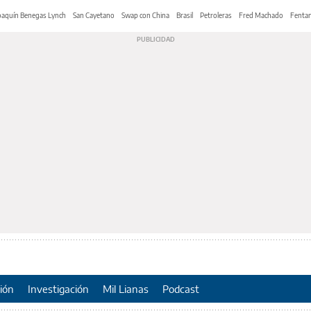
oaquín Benegas Lynch
San Cayetano
Swap con China
Brasil
Petroleras
Fred Machado
Fentan
ión
Investigación
Mil Lianas
Podcast