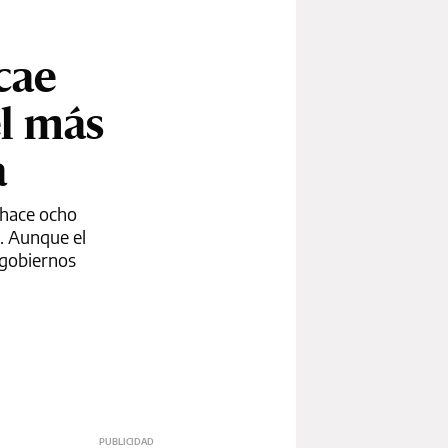
cae
el más
a
e hace ocho
). Aunque el
 gobiernos